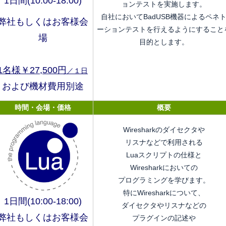
1日間(10:00-18:00)
ョンテストを実施します。
自社においてBadUSB機器によるペネ
弊社もしくはお客様会
ーションテストを行えるようにすること
場
目的とします。
1名様￥27,500円
／１日
および機材費用別途
時間・会場・価格
概要
Wiresharkのダイセクタや
リスナなどで利用される
Luaスクリプトの仕様と
Wiresharkにおいての
プログラミングを学びます。
特にWiresharkについて、
1日間(10:00-18:00)
ダイセクタやリスナなどの
弊社もしくはお客様会
プラグインの記述や