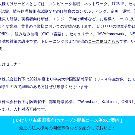
様向けサービスとしては、コンピュータ基礎、ネットワーク、TCP/IP、セ
ベンダー試験、情報処理技術者試験などのIT教育のコンサルティング、企画、運営
社員向研修、実務者向け研修、エンジニア向け研修など、お客様のニーズに対
て様々な業種、業界の企業様においての実績があります。
いけりりの得意分野は
IP）、組み込み技術（C/C++言語）、セキュリティ、JAVAframework、
者試験対策の講座です。トレーニングおよび実習の
コース例はこちら
です。い
績
向けセミナー
株式会社竹下は2021年度より中央大学国際情報学部（３－４年生対象）にて
同学生の方で興味のある方はぜひ履修くださいませ
会社竹下は防衛省様、都道府県警様にてWireshark、KaliLinux、OSINT
トあり、入札対応可能です。
[ いけりり主催 顧客向け/オープン開催コース例のご案内 ]
最近の法人様向の開催事例などを紹介しております