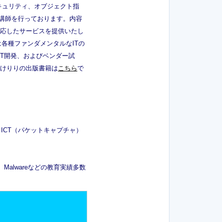
キュリティ、オブジェクト指
、講師を行っております。内容
応したサービスを提供いたし
各種ファンダメンタルなITの
.NET開発、およびベンダー試
けりりの出版書籍は
こちら
で
ICT（パケットキャプチャ）
、Malwareなどの教育実績多数