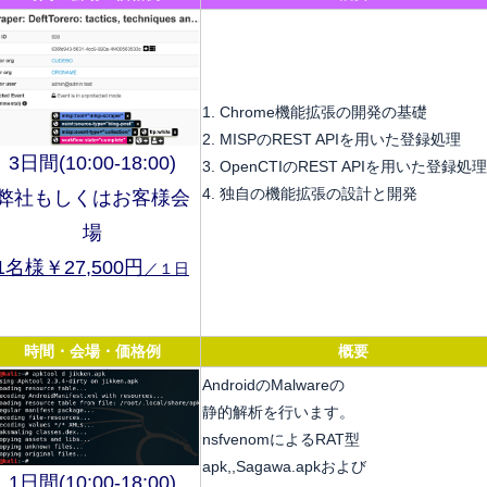
1. Chrome機能拡張の開発の基礎
2. MISPのREST APIを⽤いた登録処理
3日間(10:00-18:00)
3. OpenCTIのREST APIを⽤いた登録処理
4. 独⾃の機能拡張の設計と開発
弊社もしくはお客様会
場
1名様￥27,500円
／１日
時間・会場・価格例
概要
AndroidのMalwareの
静的解析を行います。
nsfvenomによるRAT型
apk,,Sagawa.apkおよび
1日間(10:00-18:00)