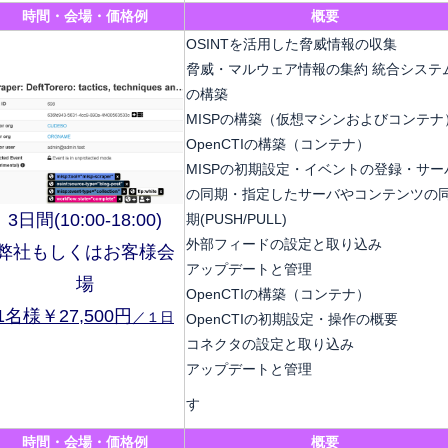
時間・会場・価格例
概要
OSINTを活用した脅威情報の収集
脅威・マルウェア情報の集約 統合システ
の構築
MISPの構築（仮想マシンおよびコンテナ
OpenCTIの構築（コンテナ）
MISPの初期設定・イベントの登録・サー
の同期・指定したサーバやコンテンツの
3日間(10:00-18:00)
期(PUSH/PULL)
外部フィードの設定と取り込み
弊社もしくはお客様会
アップデートと管理
場
OpenCTIの構築（コンテナ）
1名様￥27,500円
／１日
OpenCTIの初期設定・操作の概要
コネクタの設定と取り込み
アップデートと管理
す
時間・会場・価格例
概要