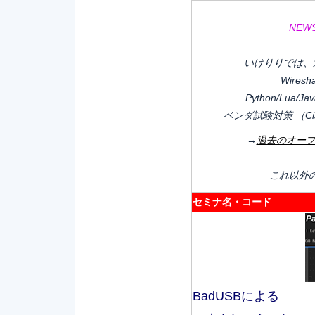
NEW
いけりりでは、
Wire
Python/Lu
ベンダ試験対策 （Cisco
→
過去のオー
これ以外
セミナ名・コード
BadUSBによる