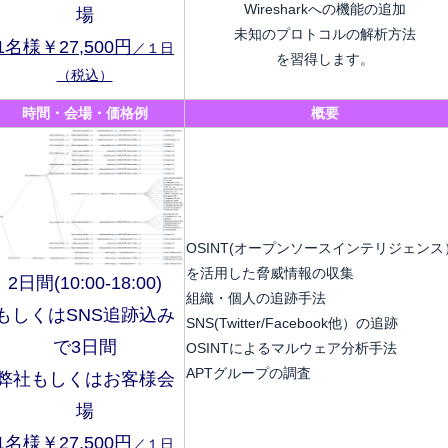
Wiresharkへの機能の追加
場
未知のプロトコルの解析方法
1名様￥27,500円
／１日
を習得します。
（税込）
時間・会場・価格例
概要
OSINT(オープンソースインテリジェンス
を活用した脅威情報の収集
2日間(10:00-18:00)
組織・個人の追跡手法
もしくはSNS追跡込み
SNS(Twitter/Facebook他）の追跡
で3日間
OSINTによるマルウェア分析手法
APTグループの調査
弊社もしくはお客様会
場
1名様￥27,500円
／１日