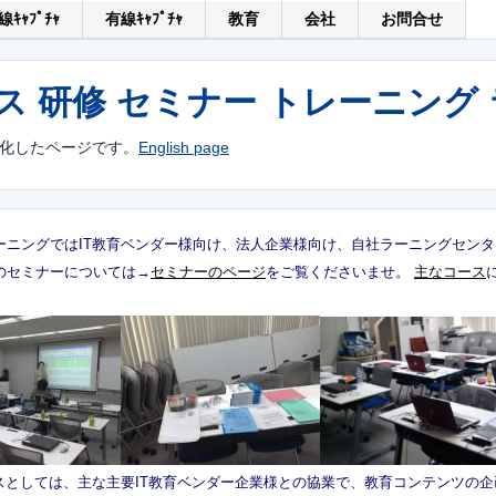
線ｷｬﾌﾟﾁｬ
有線ｷｬﾌﾟﾁｬ
教育
会社
お問合せ
 研修 セミナー トレーニング
化したページです。
English page
ーニングではIT教育ベンダー様向け、法人企業様向け、自社ラーニングセン
のセミナーについては→
セミナーのページ
をご覧くださいませ。
主なコース
スとしては、主な主要IT教育ベンダー企業様との協業で、教育コンテンツの