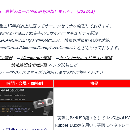
S 最近のコース開催例を追加しました。（2023/01)
過去15年間以上に渡ってオープンセミナを開催しております。
sharkおよびKaliLinuxを中心にサイバーセキュリティ関連
a/Java/C++/C#/.NETなどの開発のほか、情報処理技術者試験対策、
/Oracle/Microsoft/CompTIA/eCouncil）などもやっております。
プン開催
→
Wiresharkの実績
→
サイバーセキュリティの実績
→
情報処理技術者試験
ベンダ試験など
のテーマやカスタマイズも対応しますのでご相談ください
時間・会場・価格例
概要
実際にBadUSB嬉々としてHak5社のUS
Rubber Duckyを用いて実際にペネトレ