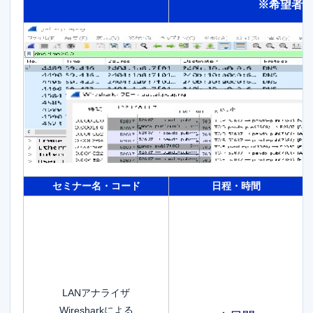
※希望者
セミナー名・コード
日程・時間
LANアナライザ
Wiresharkによる