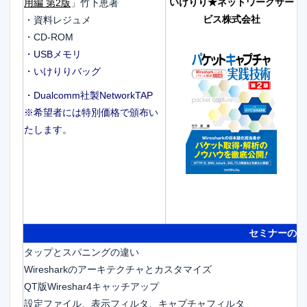
いけりり★ネットワークサー
用編 第2版
」竹下恵著
・
ビス株式会社
・資料レジュメ
・CD-ROM
・USBメモリ
・いけりりバッグ
・
・Dualcomm社製NetworkTAP
※希望者には特別価格で頒布い
・
たします。
・
※
セミナーの詳
タップとスパニングの違い
Wiresharkのアーキテクチャとカスタマイズ
QT版Wireshar4キャッチアップ
設定ファイル、表示フィルタ、キャプチャフィルタ