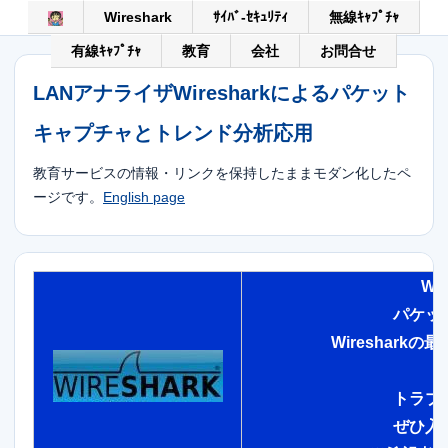
Wireshark
ｻｲﾊﾞ-ｾｷｭﾘﾃｨ
無線ｷｬﾌﾟﾁｬ
有線ｷｬﾌﾟﾁｬ
教育
会社
お問合せ
LANアナライザWiresharkによるパケット
キャプチャとトレンド分析応用
教育サービスの情報・リンクを保持したままモダン化したペ
ージです。
English page
Wi
パケッ
Wireshar
トラブ
ぜひ入