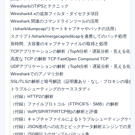
WiresharkのTIPSとテクニック
Wireshark4.xの追加フィルタ・ダイセクタ項目
Wireshark 関連のコマンドラインツールの活用
（tshark/dumpcap/リモートキャプチャやバッチの活用）
スクリプト/tshark/mergecap/editcapを連携してのバッチ処理
長時間、大容量のキャプチャファイルの取得と処理
TCPアプリケーションの解析（TopN分析・遅延分析・見える化）
高度な TCP の解析 TCP FastOpen Compound TCP
UDPアプリケーションの解析（TopN分析・遅延分析・見える化）
Wiresharkでのアノマリ分析
SSL/TLSの解析と暗号解読（証明書あり・なし・プロキシの場合
トラブルシューティングのケーススタディ
（付録）HTTP2の解析
（付録）ファイルプロトコル（FTP/CIFS・SMB）の解析
（付録）VoIP(SIP/RTP/RTCP他)の解析と評価
（付録）キャプチャファイルによるトラブルシューティングケー
（付録）JSON形式への出力とビックデータ解析エンジンでの見
（付録）250個以上のサンプルパケット集