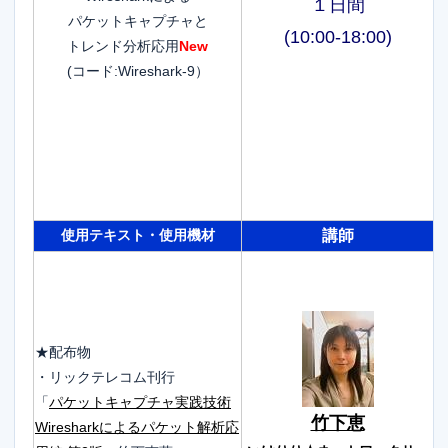
１日間
パケットキャプチャと
(10:00-18:00)
トレンド分析応用
New
(コード:Wireshark-9）
使用テキスト・使用機材
講師
・
★配布物
・リックテレコム刊行
「
パケットキャプチャ実践技術
竹下恵
・
Wiresharkによるパケット解析応