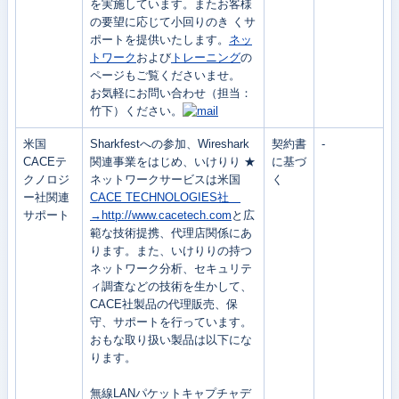
を実施しています。またお客様
の要望に応じて小回りのき くサ
ポートを提供いたします。
ネッ
トワーク
および
トレーニング
の
ページもご覧くださいませ。
お気軽にお問い合わせ（担当：
竹下）ください。
米国
Sharkfestへの参加、Wireshark
契約書
-
CACEテ
関連事業をはじめ、いけりり ★
に基づ
クノロジ
ネットワークサービスは米国
く
ー社関連
CACE TECHNOLOGIES社
サポート
→http://www.cacetech.com
と広
範な技術提携、代理店関係にあ
ります。また、いけりりの持つ
ネットワーク分析、セキュリテ
ィ調査などの技術を生かして、
CACE社製品の代理販売、保
守、サポートを行っています。
おもな取り扱い製品は以下にな
ります。
無線LANパケットキャプチャデ