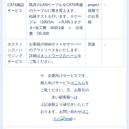
CAT6施設
既存のLANケーブルをCAT6準拠
project
-
サービス
のケーブルに敷き変えます。
規模で
結線テストも行います。※ケー
のお見
ブル \100/1m ＋RJ45コネク
積
タ+加工費 \650/1個 ＋ 出張
費 \35.000
ホスティ
お客様のWebサイトやサーバー
別途
-
ング／ハ
のアウトソースをいたします。
ウジング
詳細は
ネットワークのページ
を
サービス
ご覧ください。
※ 企業向けサービスです。
個人向けサービスは
こちら
を
ご覧ください。又、お取引の
永い顧客殿へは
上記金額より値引きいたして
おります。お問い合わせは
こ
ちら
へ