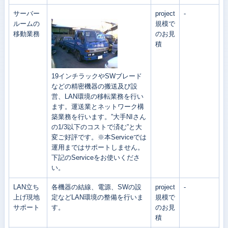
サーバー
project
-
ルームの
規模で
移動業務
のお見
積
19インチラックやSWブレード
などの精密機器の搬送及び設
営、LAN環境の移転業務を行い
ます。運送業とネットワーク構
築業務を行います。”大手NIさん
の1/3以下のコストで済む”と大
変ご好評です。※本Serviceでは
運用まではサポートしません。
下記のServiceをお使いくださ
い。
LAN立ち
各機器の結線、電源、SWの設
project
-
上げ現地
定などLAN環境の整備を行いま
規模で
サポート
す。
のお見
積