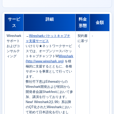
サービ
詳細
料金
金額
ス
形態
Wireshark
→
Wiresharkパケットキャプチ
契約書
-
サポート
ャ支援サービス
に基づ
およびコ
いけりり★ネットワークサービ
く
ンサルテ
スでは、オープンソースパケッ
ィング
トキャプチャソフトW
Wireshark
(http://www.wireshark.org)
を積
極的に支援するとともに、各種
サポートを事業として行ってい
ます。
弊社竹下恵はEtherealからの
Wireshark開発および初回から
開発者会議Sharkfestにおいて参
加、講演を行っております。
New! Wireshark2(1.99）系以降
のQT化されたWiresharkにおい
て初めて日本語化を行いまし