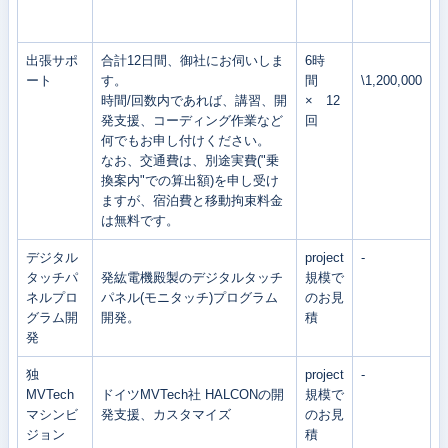
出張サポ
合計12日間、御社にお伺いしま
6時
ート
す。
間
\1,200,000
時間/回数内であれば、講習、開
× 12
発支援、コーディング作業など
回
何でもお申し付けください。
なお、交通費は、別途実費("乗
換案内"での算出額)を申し受け
ますが、宿泊費と移動拘束料金
は無料です。
デジタル
project
-
タッチパ
発紘電機殿製のデジタルタッチ
規模で
ネルプロ
パネル(モニタッチ)プログラム
のお見
グラム開
開発。
積
発
独
project
-
MVTech
ドイツMVTech社 HALCONの開
規模で
マシンビ
発支援、カスタマイズ
のお見
ジョン
積