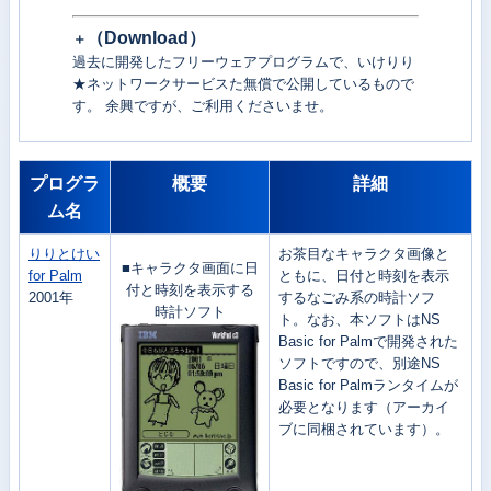
（
Download）
＋
過去に開発したフリーウェアプログラムで、いけりり
★ネットワークサービスた無償で公開しているもので
す。 余興ですが、ご利用くださいませ。
プログラ
概要
詳細
ム名
りりとけい
お茶目なキャラクタ画像と
■キャラクタ画面に日
for Palm
ともに、日付と時刻を表示
付と時刻を表示する
2001年
するなごみ系の時計ソフ
時計ソフト
ト。なお、本ソフトはNS
Basic for Palmで開発された
ソフトですので、別途NS
Basic for Palmランタイムが
必要となります（アーカイ
ブに同梱されています）。