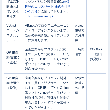
HALCON
マシンビジョン関連業務は
画像
開発およ
処理のエキスパート 株式会社リ
びカスタ
ンクス様
と協業しております。
マイズ
→
http://www.linx.jp/
VB.net
VB.netのプログラムチューニン
project
-
コードカ
グ・コーディングを行います。
規模で
スタムサ
既存の手続き型からオブジェク
のお見
ポート
トに変更します。
積
企画立案からプログラム開発、
時間
\3500～/
GP-IB自
まで一貫して開発サポートいた
請求
ｈ（別途
動機開発
します。GP-IB I/FからOffice
お見積）
（派遣）
系ソフトへのレポート生成まで
対応可能です。
GP-IB自
企画立案からプログラム開発、
project
-
動機開発
まで一貫して開発サポートいた
規模で
（委託）
します。GP-IB I/FからOffice
のお見
系ソフトへのレポート生成まで
積
対応可能です。特殊な計測器の
場合お貸しさせて頂くか出張さ
せていただきます。