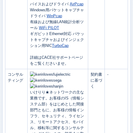
バイスおよびドライバ
AirPcap
Windows用パケットキャプチャ
ドライバ
WinPcap
有線および無線LAN統計分析ツ
ール
WiFi PILOT
ギガビットEthernet対応 パケッ
トキャプチャおよびインジェク
ション用NIC
TurboCap
詳細はCACE社サポートページ
をご覧くださいませ。
コンサル
契約書
-
ティング
に基づ
く
いけりり★ネットワークの主な
業務です。お客様のIS（情報シ
ステム部）をはじめとした間接
部門ともに、お客様の情報イン
フラ、セキュリティ、ライセン
ス、リモートアクセス、モバイ
ル、移転等に関するコンサルテ