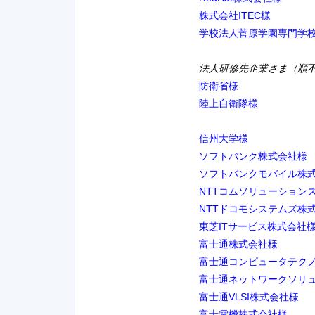
株式会社ITEC様
学校法人菅原学園専門学
法人研修先企業さま（順
防衛省様
陸上自衛隊様
信州大学様
ソフトバンク株式会社様
ソフトバンクモバイル株
NTTコムソリューション
NTTドコモシステムズ株
東芝ITサービス株式会社
富士通株式会社様
富士通コンピュータテク
富士通ネットワークソリ
富士通VLSI株式会社様
富士電機株式会社様