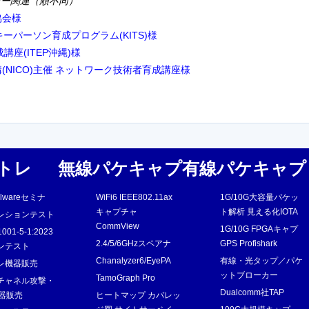
ミナー関連（順不同）
協会様
キーパーソン育成プログラム(KITS)様
講座(ITEP沖縄)様
NICO)主催 ネットワーク技術者育成講座様
トレ
無線パケキャプ
有線パケキャプ
Malwareセミナ
WiFi6 IEEE802.11ax
1G/10G大容量パケッ
キャプチャ
ト解析 見える化IOTA
レションテスト
CommView
1G/10G FPGAキャプ
81001-5-1:2023
2.4/5/6GHzスペアナ
GPS Profishark
ンテスト
Chanalyzer6/EyePA
有線・光タップ／パケ
レ機器販売
ットブローカー
TamoGraph Pro
チャネル攻撃・
Dualcomm社TAP
機器販売
ヒートマップ カバレッ