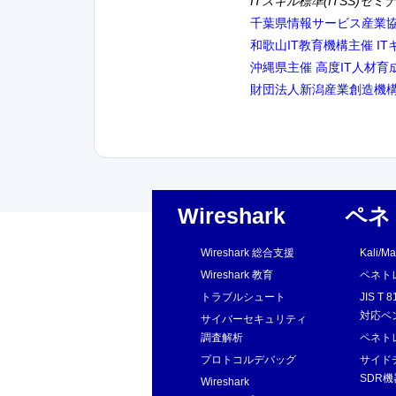
ITスキル標準(ITSS)セ
千葉県情報サービス産業
和歌山IT教育機構主催 IT
沖縄県主催 高度IT人材育成
財団法人新潟産業創造機構(
Wireshark
ペネ
Wireshark 総合支援
Kali/
Wireshark 教育
ペネト
トラブルシュート
JIS T 
対応ペ
サイバーセキュリティ
調査解析
ペネト
プロトコルデバッグ
サイド
SDR
Wireshark