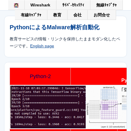
Wireshark
ｻｲﾊﾞ-ｾｷｭﾘﾃｨ
無線ｷｬﾌﾟﾁｬ
有線ｷｬﾌﾟﾁｬ
教育
会社
お問合せ
PythonによるMalware解析自動化
教育サービスの情報・リンクを保持したままモダン化したペ
ージです。
English page
Python-2
Py