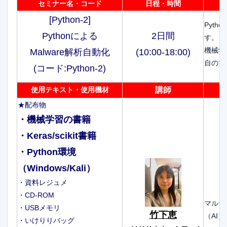
セミナー名・コード
日程・時間
[Python-2]
Pyt
Pythonによる
2
日間
す。
機械学習
Malware解析自動化
(10:00-18:00)
自のマ
(コード:Python-2)
使用テキスト・使用機材
講師
★配布物
・機械学習の書籍
・Keras/scikit書籍
・Python環境
（Windows/Kali）
・資料レジュメ
・CD-ROM
マルウ
・USBメモリ
竹下恵
（AI
・いけりりバッグ