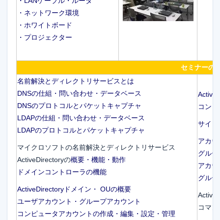
・LANケーブル・ルータ
・ネットワーク環境
・ホワイトボード
・プロジェクター
セミナーの
名前解決とディレクトリサービスとは
DNSの仕組・問い合わせ・データベース
Acti
DNSのプロトコルとパケットキャプチャ
コンピ
LDAPの仕組・問い合わせ・データベース
サイト
LDAPのプロトコルとパケットキャプチャ
アカウ
マイクロソフトの名前解決とディレクトリサービス
グルー
ActiveDirectoryの
概要・機能・動作
アカウ
ドメインコントローラの機能
グルー
ActiveDirectoryドメイン・ OUの概要
Acti
ユーザアカウント・グループアカウント
コマン
コンピュータアカウントの作成・編集・設定・管理