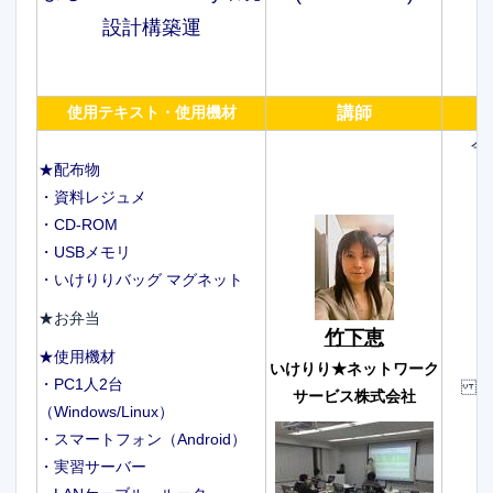
設計構築運
使用テキスト・使用機材
講師
今
★配布物
・資料レジュメ
・CD-ROM
・USBメモリ
・いけりりバッグ マグネット
★お弁当
竹下恵
★使用機材
いけりり★ネットワーク
・PC1人2台
AD
サービス株式会社
（Windows/Linux）
・スマートフォン（Android）
・実習サーバー