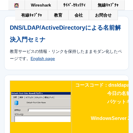
Wireshark
ｻｲﾊﾞ-ｾｷｭﾘﾃｨ
無線ｷｬﾌﾟﾁｬ
有線ｷｬﾌﾟﾁｬ
教育
会社
お問合せ
DNS/LDAP/ActiveDirectoryによる名前解
決入門セミナ
教育サービスの情報・リンクを保持したままモダン化したペ
ージです。
English page
コースコード：dnsldapad1
今日の名前
パケットキ
WindowsServer 