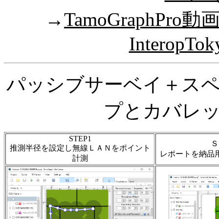
→
TamoGraphP
InteropTok
パッシブサーベイ＋ス
プとカバレ
STEP1
Ｓ
推測半径を設定し無線ＬＡＮをポイント
レポートを納品
計測