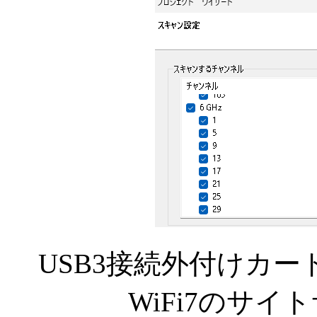
USB3接続外付けカードTP-
WiFi7のサ