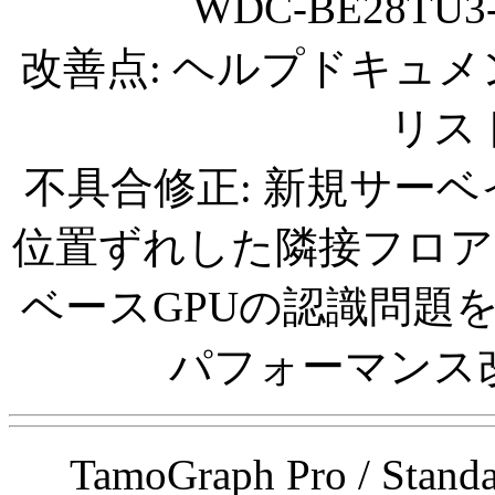
WDC-BE28T
改善点: ヘルプドキュ
リス
不具合修正: 新規サー
位置ずれした隣接フロアの仮
ベースGPUの認識問題
パフォーマンス
TamoGraph Pro / Sta