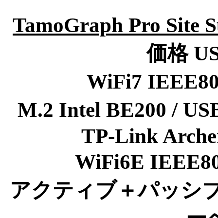
TamoGraph Pro Site S
価格 US
WiFi7 IEEE
M.2 Intel BE200 /
TP-Link Arch
WiFi6E IEEE8
アクティブ＋パッシブ