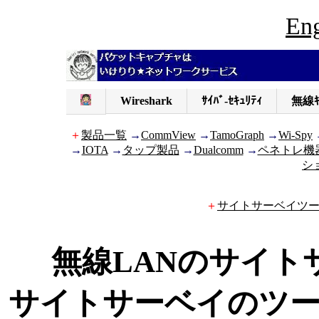
Eng
Wireshark
ｻｲﾊﾞ-ｾｷｭﾘﾃｨ
無線ｷ
＋
製品一覧
→
CommView
→
TamoGraph
→
Wi-Spy
→
IOTA
→
タップ製品
→
Dualcomm
→
ペネトレ機
シ
＋
サイトサーベイツ
無線LANのサイ
サイトサーベイのツー