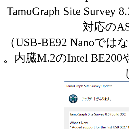
TamoGraph Site Survey 
対応のASU
（USB-BE92 Nan
。内臓M.2のIntel BE