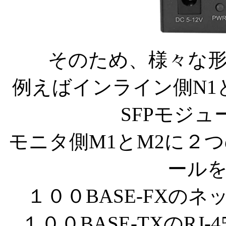
そのため、様々な
例えばインライン側N1と
SFPモジ
モニタ側M1とM2に２つの
ール
１００BASE-FXの
１００BASE-TXのR