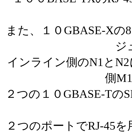
また、１０GBASE-Xの
ジ
インライン側のN1とN
側M
２つの１０GBASE-T
２つのポートでRJ-45