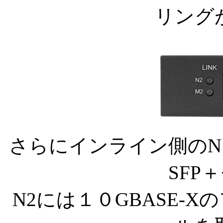
リング
さらにインライン側のN1に
SFP
N2には１０GBASE-