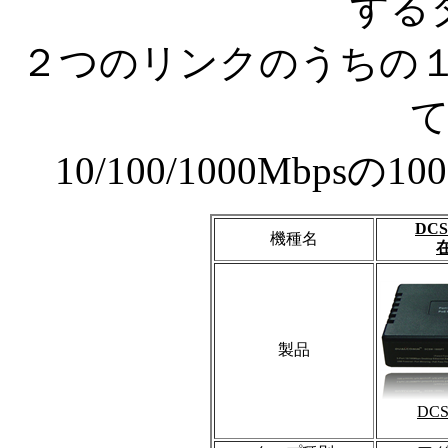
する
２つのリンクのうちの１
10/100/1000Mbpsの
DCS
機種名
製品
DCS