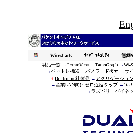
Eng
Wireshark
ｻｲﾊﾞ-ｾｷｭﾘﾃｨ
無線ｷ
＋
製品一覧
→
CommView
→
TamoGraph
→
Wi-
→
ペネトレ機器
→
パスワード復元
→
サ
＋
Dualcomm社製品
→
アグリゲーショ
→
産業LAN向けゼロ遅延タップ
→
1to3
→
ラズベリーパイネット