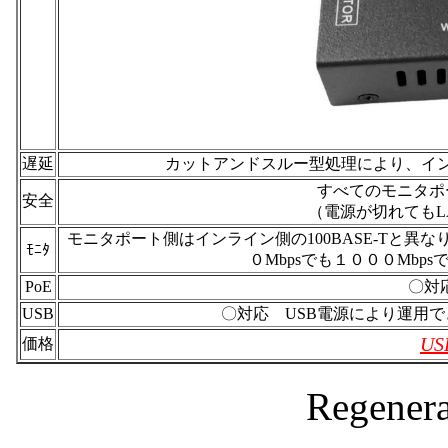
遅延
カットアンドスルー型処理により、イ
すべてのモニタポ
安全
（電源が切れてもL
モニタポート側はインライン側の100BASE-Tと異なり
ﾓﾆﾀ
０Mbpsでも１０００Mb
PoE
〇対
USB
〇対応 USB電源により運用
US
価格
Regene