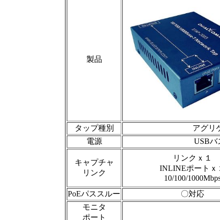
製品
タップ種別
アグリゲー
電源
USB
リンクｘ１
キャプチャ
INLINEポートｘ
リンク
10/100/1000Mbp
PoEパススルー
〇対応
モニタ
ポート