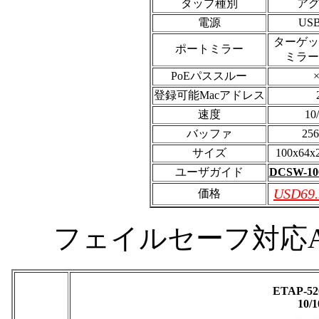
タップ種別
アグ
電源
US
ターゲッ
ポートミラー
ミラー
PoEパススルー
登録可能Macアドレス
速度
10
バッファ
25
サイズ
100x64x
ユーザガイド
DCSW-
USD6
価格
フェイルセーフ対応Agg
ETAP-520
10/