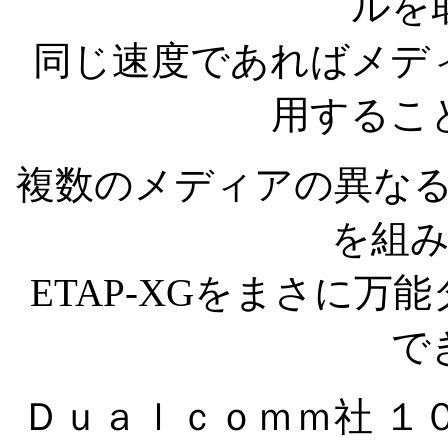
ルを
同じ速度であればメデ
用するこ
複数のメディアの異な
を組
ETAP-XGをまさに
で
Ｄｕａｌｃｏｍｍ社 １０