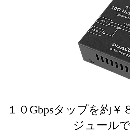
１０Gbpsタップを約￥８
ジュール