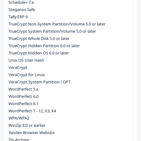
Schedule+ 7.x
Steganos Safe
Tally.ERP 9
TrueCrypt Non-System Partition/Volume 5.0 or later
TrueCrypt System Partition/Volume 5.0 or later
TrueCrypt Whole Disk 5.0 or later
TrueCrypt Hidden Partition 6.0 or later
TrueCrypt Hidden OS 6.0 or later
Unix OS User Hash
VeraCrypt
VeraCrypt for Linux
VeraCrypt System Partition / GPT
WordPerfect 5.x
WordPerfect 6.0
WordPerfect 6.1
WordPerfect 7 - 12, X3, X4
WPA/WPA2
WinZip 8.0 or earlier
Yandex Browser Website
Zip Archive