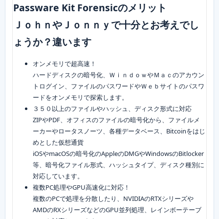
Passware Kit Forensicのメリット
ＪｏｈｎやＪｏｎｎｙで十分とお考えでし
ょうか？違います
オンメモリで超高速！
ハードディスクの暗号化、ＷｉｎｄｏｗやＭａｃのアカウン
トログイン、ファイルのパスワードやＷｅｂサイトのパスワ
ードをオンメモリで探索します。
３５０以上のファイルやハッシュ、ディスク形式に対応
ZIPやPDF、オフィスのファイルの暗号化から、ファイルメ
ーカーやロータスノーツ、各種データベース、Bitcoinをはじ
めとした仮想通貨
iOSやmacOSの暗号化のAppleのDMGやWindowsのBitlocker
等、暗号化ファイル形式、ハッシュタイプ、ディスク種別に
対応しています。
複数PC処理やGPU高速化に対応！
複数のPCで処理を分散したり、NVIDIAのRTXシリーズや
AMDのRXシリーズなどのGPU並列処理、レインボーテーブ