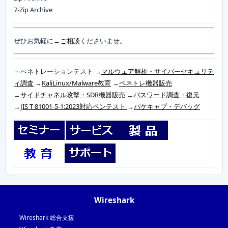
7-Zip Archive
ぜひお気軽に→
ご相談
くださいませ。
＋ぺネトレーションテスト →
マルウェア解析・サイバーセキュリテ
ィ調査
→
KaliLinux/Malware教育
→
ペネトレ機器販売
→
サイドチャネル攻撃・SDR機器販売
→
パスワード調査・復元
→
JIS T 81001-5-1:2023対応ペンテスト
→
パケキャプ・デバッグ
Wireshark
Wireshark 総合支援