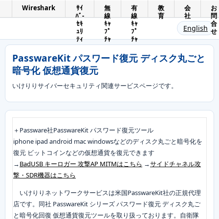
Wireshark
ｻｲ
無
有
教
会
お
ﾊﾞ-
線
線
育
社
問
ｾｷ
ｷｬ
ｷｬ
合
English
ｭﾘ
ﾌﾟ
ﾌﾟ
せ
ﾃｨ
ﾁｬ
ﾁｬ
PasswareKit パスワード復元 ディスク丸ごと
暗号化 仮想通貨復元
いけりりサイバーセキュリティ関連サービスページです。
＋Passware社PasswareKit パスワード復元ツール
iphone ipad android mac windowsなどのディスク丸ごと暗号化を
復元 ビットコインなどの仮想通貨を復元できます
→
BadUSB キーロガー 攻撃AP MITMはこちら
→
サイドチャネル攻
撃・SDR機器はこちら
いけりりネットワークサービスは米国PasswareKit社の正規代理
店です。同社 PasswareKit シリーズ パスワード復元 ディスク丸ご
と暗号化回復 仮想通貨復元ツールを取り扱っております。自衛隊