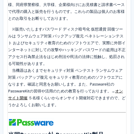
様、同府県警察様、大学様、企業様向けにお見積書と請求書ベース
で代理の購入と販売を行うものです。これらの製品は個人のお客様
とのお取引をお断りしております。
※販売いたしますパスワード ディスク暗号化 仮想通貨 回復ツー
ルは ランサムウェア対策 バックアップ復元 ペネトレーションテス
ト およびセキュリティ教育のためのソフトウエアで、実際に外部イ
ンターネットに対しての攻撃やハッキング パスワードの盗用は不正
アクセス行為禁止法をはじめ刑法や民法の法律に抵触し、処罰され
る可能性があります。
当機器はあくまでセキュリティ対策 ペンテスト ランサムウェア
対策 バックアップ復元 セキュリティ教育のためのソフトウエアに
なります。確認と同意をお願いします。また、Passware社の
PasswareKitの習得や活用のための教育を行っております。→
オン
サイト開催
５名様くらいからオンサイト開催対応できますので、ど
うかよろしくお願いします。