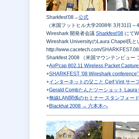
Sharkfest'08→
公式
（米国フットヒル大学2008年 3月31日～
Wireshark 開発者会議
Sharkfest'08
にてWi
Wireshark UniversityのLaura 
http://www.cacetech.com/SHARKFEST.08
Sharkfest 2008 （米国マウンテンビュ
+
AirPcap 802.11 Wireless Packet Captur
+
SHARKFEST '08 Wireshark conference
+
インターネットの父こと Cerf Vint サ
+
Gerald Combたんとツーショット Lau
+
無線LAN関係のセミナー スタンフォー
+
Blackhat 2008 → 六本木へ