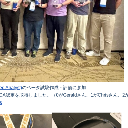
d Analyst)
のベータ試験作成・評価に参加
を取得しました。（0がGeraldさん、1がChrisさん、2がRo
ns