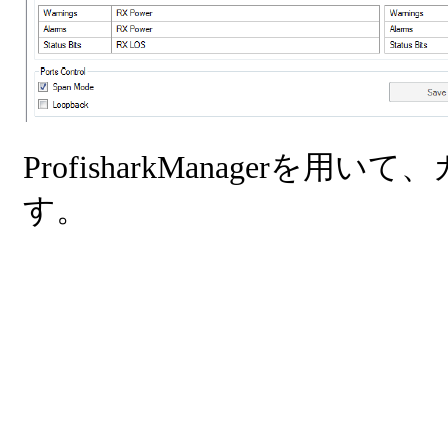
ProfisharkManager
す。