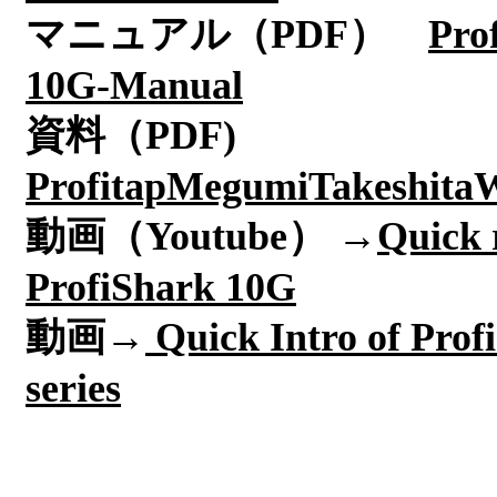
マニュアル（PDF）
Pro
10G-Manual
資料（PDF)
ProfitapMegumiTakeshita
動画（Youtube） →
Quick 
ProfiShark 10G
動画→
Quick Intro of Prof
series