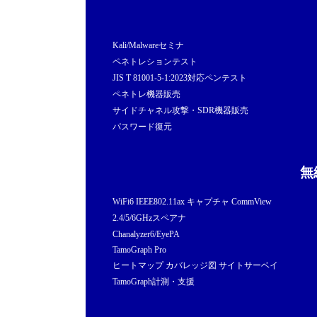
Kali/Malwareセミナ
ペネトレションテスト
JIS T 81001-5-1:2023対応ペンテスト
ペネトレ機器販売
サイドチャネル攻撃・SDR機器販売
パスワード復元
無
WiFi6 IEEE802.11ax キャプチャ CommView
2.4/5/6GHzスペアナ
Chanalyzer6/EyePA
TamoGraph Pro
ヒートマップ カバレッジ図 サイトサーベイ
TamoGraph計測・支援