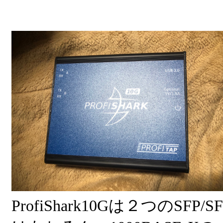
ProfiShark10Gは２つのSF