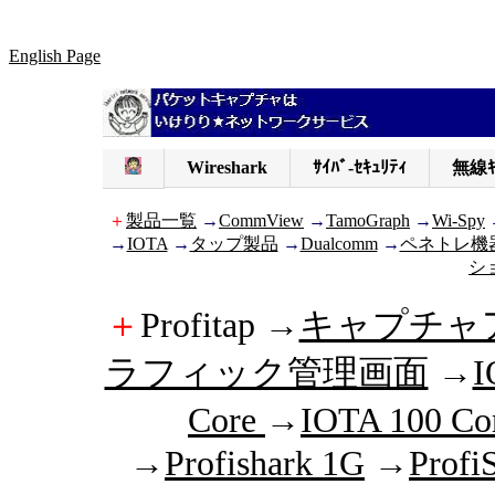
English Page
Wireshark
ｻｲﾊﾞ-ｾｷｭﾘﾃｨ
無線ｷ
＋
製品一覧
→
CommView
→
TamoGraph
→
Wi-Spy
→
IOTA
→
タップ製品
→
Dualcomm
→
ペネトレ機
シ
＋
Profitap →
キャプチャア
ラフィック管理画面
→
I
Core
→
IOTA 100 Co
→
Profishark 1G
→
Profi