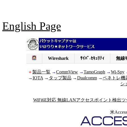
English Page
Wireshark
ｻｲﾊﾞ-ｾｷｭﾘﾃｨ
無線ｷ
＋
製品一覧
→
CommView
→
TamoGraph
→
Wi-Spy
→
IOTA
→
タップ製品
→
Dualcomm
→
ペネトレ機
シ
WiFi6E対応 無線LANアクセスポイント検出
米Acces