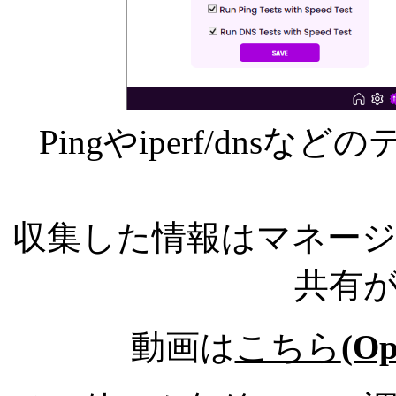
Pingやiperf/dn
収集した情報はマネー
共有
動画は
こちら
(Op