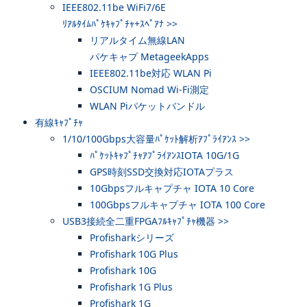
IEEE802.11be WiFi7/6E
ﾘｱﾙﾀｲﾑﾊﾟｹｷｬﾌﾟﾁｬ+ｽﾍﾟｱﾅ >>
リアルタイム無線LAN
パケキャプ MetageekApps
IEEE802.11be対応 WLAN Pi
OSCIUM Nomad Wi-Fi測定
WLAN Piパケットバンドル
有線ｷｬﾌﾟﾁｬ
1/10/100Gbps大容量ﾊﾟｹｯﾄ解析ｱﾌﾟﾗｲｱﾝｽ >>
ﾊﾟｹｯﾄｷｬﾌﾟﾁｬｱﾌﾟﾗｲｱﾝｽIOTA 10G/1G
GPS時刻SSD交換対応IOTAプラス
10Gbpsフルキャプチャ IOTA 10 Core
100Gbpsフルキャプチャ IOTA 100 Core
USB3接続全二重FPGAﾌﾙｷｬﾌﾟﾁｬ機器 >>
Profisharkシリーズ
Profishark 10G Plus
Profishark 10G
Profishark 1G Plus
Profishark 1G