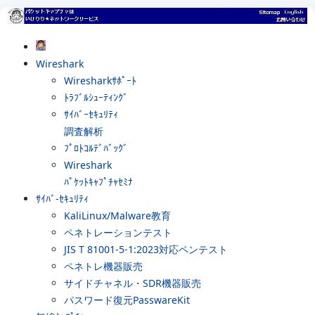
Wireshark
Wiresharkｻﾎﾟｰﾄ
ﾄﾗﾌﾞﾙｼｭｰﾃｨﾝｸﾞ
ｻｲﾊﾞｰｾｷｭﾘﾃｨ
調査解析
ﾌﾟﾛﾄｺﾙﾃﾞﾊﾞｯｸﾞ
Wireshark
ﾊﾟｹｯﾄｷｬﾌﾟﾁｬｾﾐﾅ
ｻｲﾊﾞ-ｾｷｭﾘﾃｨ
KaliLinux/Malware教育
ペネトレーションテスト
JIS T 81001-5-1:2023対応ペンテスト
ペネトレ機器販売
サイドチャネル・SDR機器販売
パスワード復元PasswareKit