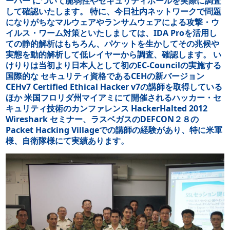
ーバー について脆弱性やセキュリティホールを実際に調査
して確認いたします。 特に、今日社内ネットワークで問題
になりがちなマルウェアやランサムウェアによる攻撃・ウ
イルス・ワーム対策といたしましては、IDA Proを活用し
ての静的解析はもちろん、パケットを生かしてその兆候や
実態を動的解析して低レイヤーから調査、確認します。 い
けりりは当初より日本人として初のEC-Councilの実施する
国際的な セキュリティ資格であるCEHの新バージョン
CEHv7 Certified Ethical Hacker v7の講師を取得している
ほか 米国フロリダ州マイアミにて開催されるハッカー・セ
キュリティ技術のカンファレンス HackerHalted 2012
Wireshark セミナー、ラスベガスのDEFCON２８の
Packet Hacking Villageでの講師の経験があり、特に米軍
様、自衛隊様にて実績あります。