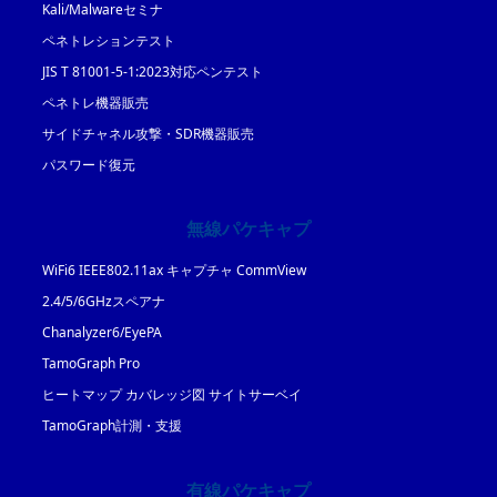
Kali/Malwareセミナ
ペネトレションテスト
JIS T 81001-5-1:2023対応ペンテスト
ペネトレ機器販売
サイドチャネル攻撃・SDR機器販売
パスワード復元
無線パケキャプ
WiFi6 IEEE802.11ax キャプチャ CommView
2.4/5/6GHzスペアナ
Chanalyzer6/EyePA
TamoGraph Pro
ヒートマップ カバレッジ図 サイトサーベイ
TamoGraph計測・支援
有線パケキャプ