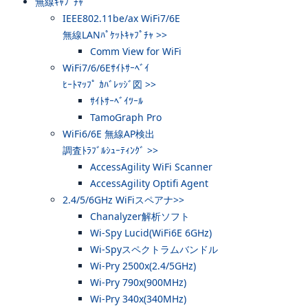
無線ｷｬﾌﾟﾁｬ
IEEE802.11be/ax WiFi7/6E
無線LANﾊﾟｹｯﾄｷｬﾌﾟﾁｬ >>
Comm View for WiFi
WiFi7/6/6Eｻｲﾄｻｰﾍﾞｲ
ﾋｰﾄﾏｯﾌﾟ ｶﾊﾞﾚｯｼﾞ図 >>
ｻｲﾄｻｰﾍﾞｲﾂｰﾙ
TamoGraph Pro
WiFi6/6E 無線AP検出
調査ﾄﾗﾌﾞﾙｼｭｰﾃｨﾝｸﾞ >>
AccessAgility WiFi Scanner
AccessAgility Optifi Agent
2.4/5/6GHz WiFiスペアナ>>
Chanalyzer解析ソフト
Wi-Spy Lucid(WiFi6E 6GHz)
Wi-Spyスペクトラムバンドル
Wi-Pry 2500x(2.4/5GHz)
Wi-Pry 790x(900MHz)
Wi-Pry 340x(340MHz)