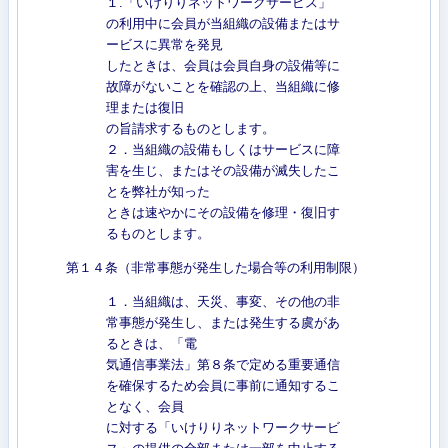
１.「いけりりネットワークサービス」
の利用中に会員が当組織の設備またはサ
ービスに異常を発見
したときは、会員は会員自身の設備等に
故障がないことを確認の上、当組織に修
理または復旧
の旨請求するものとします。
２．当組織の設備もしくはサービスに障
害を生じ、またはその設備が滅失したこ
とを弊社が知った
ときは速やかにその設備を修理・復旧す
るものとします。
第１４条（非常事態が発生した場合等の利用制限）
１．当組織は、天災、事変、その他の非
常事態が発生し、または発生する虞があ
るときは、「電
気通信事業法」第８条で定める重要通信
を確保するため会員に事前に通知するこ
となく、会員
に対する「いけりりネットワークサービ