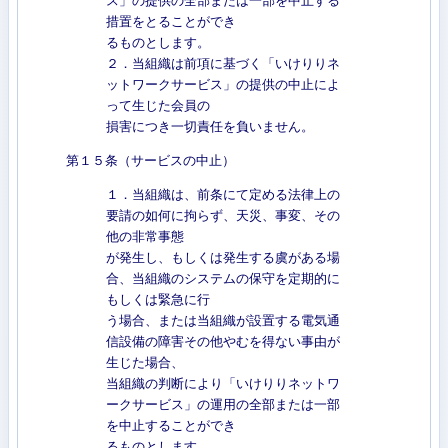
ス」の提供の全部または一部を中止する
措置をとることができ
るものとします。
２．当組織は前項に基づく「いけりりネ
ットワークサービス」の提供の中止によ
って生じた会員の
損害につき一切責任を負いません。
第１５条（サービスの中止）
１．当組織は、前条にて定める法律上の
要請の如何に拘らず、天災、事変、その
他の非常事態
が発生し、もしくは発生する虞がある場
合、当組織のシステムの保守を定期的に
もしくは緊急に行
う場合、または当組織が設置する電気通
信設備の障害その他やむを得ない事由が
生じた場合、
当組織の判断により「いけりりネットワ
ークサービス」の運用の全部または一部
を中止することができ
るものとします。