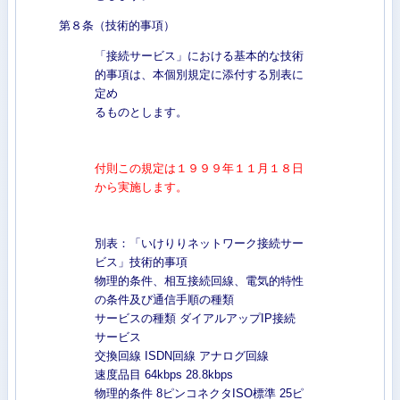
第８条（技術的事項）
「接続サービス」における基本的な技術
的事項は、本個別規定に添付する別表に
定め
るものとします。
付則この規定は１９９９年１１月１８日
から実施します。
別表：「いけりりネットワーク接続サー
ビス」技術的事項
物理的条件、相互接続回線、電気的特性
の条件及び通信手順の種類
サービスの種類 ダイアルアップIP接続
サービス
交換回線 ISDN回線 アナログ回線
速度品目 64kbps 28.8kbps
物理的条件 8ピンコネクタISO標準 25ピ