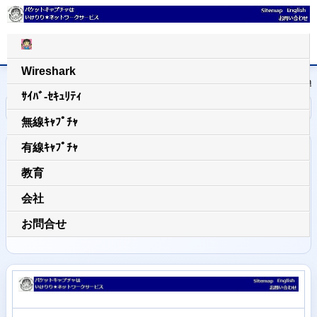
Wireshark
日本語
|
English
ｻｲﾊﾞ-ｾｷｭﾘﾃｨ
home
/
定款
無線ｷｬﾌﾟﾁｬ
有線ｷｬﾌﾟﾁｬ
定款
教育
以下は1999年に開始した通信サービスの定款になりま
会社
す。いけりりネットワークサービス株式会社株式会社
の定款は別途お問い合わせください。
お問合せ