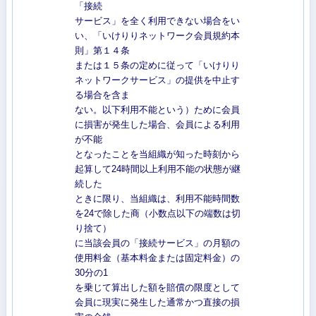
「接続
サービス」を全く利用できない場合をい
い、「いけりりネットワーク会員規約本
則」第１４条
または１５条の定めに従って「いけりり
ネットワークサービス」の提供を中止す
る場合を含ま
ない。以下利用不能という）ために会員
に損害が発生した場合、会員による利用
が不能
となったことを当組織が知った時刻から
起算して24時間以上利用不能の状態が継
続した
ときに限り、当組織は、利用不能時間数
を24で除した商（小数点以下の端数は切
り捨て）
に当該会員の「接続サービス」の月額の
使用料金（基本料金または固定料金）の
30分の1
を乗じて算出した額を賠償の限度として
会員に現実に発生した通常かつ直接の損