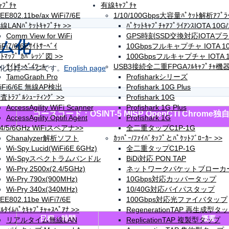
ﾌﾟﾁｬ
有線ｷｬﾌﾟﾁｬ
EEE802.11be/ax WiFi7/6E
1/10/100Gbps大容量ﾊﾟｹｯﾄ解析ｱﾌﾟﾗｲ
線LANﾊﾟｹｯﾄｷｬﾌﾟﾁｬ >>
ﾊﾟｹｯﾄｷｬﾌﾟﾁｬｱﾌﾟﾗｲｱﾝｽIOTA 10G
Comm View for WiFi
GPS時刻SSD交換対応IOTAプ
テム化
iFi7/6/6Eｻｲﾄｻｰﾍﾞｲ
10Gbpsフルキャプチャ IOTA 10
ｰﾄﾏｯﾌﾟ ｶﾊﾞﾚｯｼﾞ図 >>
100Gbpsフルキャプチャ IOTA 10
ｻｲﾄｻｰﾍﾞｲﾂｰﾙ
USB3接続全二重FPGAﾌﾙｷｬﾌﾟﾁｬ機器
化したページです。
English page
TamoGraph Pro
Profisharkシリーズ
iFi6/6E 無線AP検出
Profishark 10G Plus
査ﾄﾗﾌﾞﾙｼｭｰﾃｨﾝｸﾞ >>
Profishark 10G
AccessAgility WiFi Scanner
Profishark 1G Plus
コースコード：OSINT-5 MISP OpenCTI Chro
AccessAgility Optifi Agent
Profishark 1G
.4/5/6GHz WiFiスペアナ>>
全二重タップC1P-1G
Chanalyzer解析ソフト
ｶｯﾊﾟｰ/ﾌｧｲﾊﾞﾀｯﾌﾟとﾊﾟｹｯﾄﾌﾞﾛｰｶｰ >>
Wi-Spy Lucid(WiFi6E 6GHz)
全二重タップC1P-1G
Wi-Spyスペクトラムバンドル
BiDi対応 PON TAP
Wi-Pry 2500x(2.4/5GHz)
ネットワークパケットブローカ
Wi-Pry 790x(900MHz)
10Gbps対応カッパータップ
Wi-Pry 340x(340MHz)
10/40G対応バイパスタップ
EEE802.11be WiFi7/6E
100Gbps対応光ファイバタップ
ｱﾙﾀｲﾑﾊﾟｹｷｬﾌﾟﾁｬ+ｽﾍﾟｱﾅ >>
RegenerationTAP 再生成型タ
日程・時間
概要
リアルタイム無線LAN
ReplicationTAP 複製型タップ