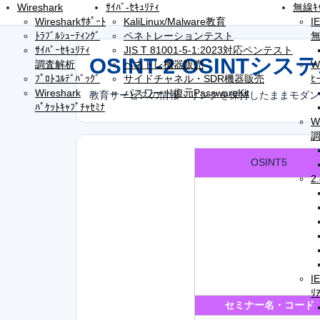
Wireshark
ｻｲﾊﾞ-ｾｷｭﾘﾃｨ
無線ｷｬ
Wiresharkｻﾎﾟｰﾄ
KaliLinux/Malware教育
I
ﾄﾗﾌﾞﾙｼｭｰﾃｨﾝｸﾞ
ペネトレーションテスト
無
ｻｲﾊﾞｰｾｷｭﾘﾃｨ
JIS T 81001-5-1:2023対応ペンテスト
OSINT-2 OSINTシス
調査解析
ペネトレ機器販売
W
ﾌﾟﾛﾄｺﾙﾃﾞﾊﾞｯｸﾞ
サイドチャネル・SDR機器販売
ﾋ
Wireshark
パスワード復元PasswareKit
教育サービスの情報・リンクを保持したままモダン
ﾊﾟｹｯﾄｷｬﾌﾟﾁｬｾﾐﾅ
W
調
OSINT5
2
I
ﾘ
セミナー名・コード