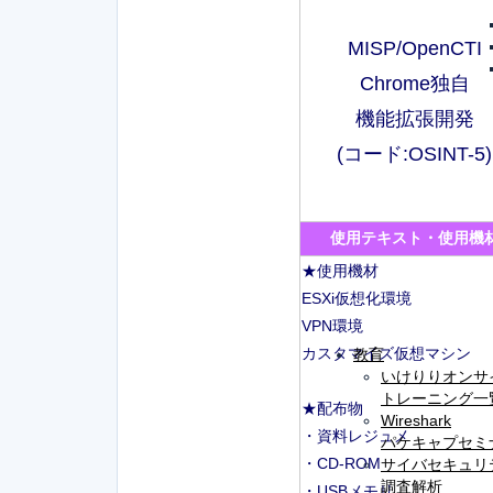
MISP/OpenCTI
Chrome独自
機能拡張開発
(コード:OSINT-5)
使用テキスト・使用機
★使用機材
ESXi仮想化環境
VPN環境
カスタマイズ仮想マシン
教育
いけりりオンサ
トレーニング一
★配布物
Wireshark
・資料レジュメ
パケキャプセミ
・CD-ROM
サイバセキュリ
調査解析
・USBメモリ