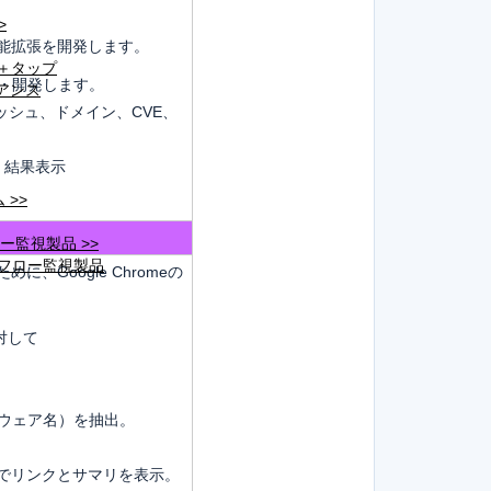
>
の機能拡張を開発します。
P＋タップ
設計・開発します。
アンス
ッシュ、ドメイン、CVE、
→ 結果表⽰
 >>
ロー監視製品 >>
/ フロー監視製品
めに、Google Chromeの
対して
ルウェア名）を抽出。
。
どでリンクとサマリを表⽰。