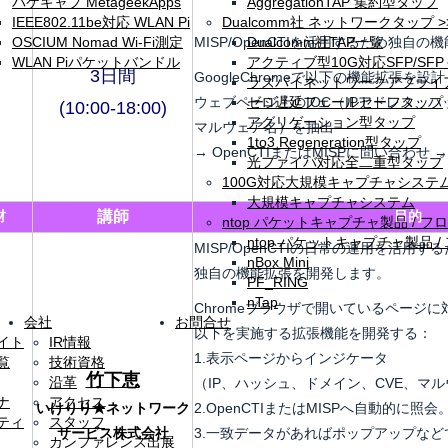
パケキャプ MetageekApps
AggregationTAP 集約型タップ
IEEE802.11be対応 WLAN Pi
Dualcomm社 ネットワークタップ >
OSCIUM Nomad Wi-Fi測定
MISP/OpenCTIを活用するため独自
Dualcomm社TAP一覧
WLAN Piパケットバンドル
アクティブ型10G対応SFP/SF
3日間
GoogleChromeで以下の機能拡張を
ラズパイネットワークアプライ
ウェブページ上のIOC（IPアドレス、ハ
ゼロ遅延フェールセーフタップ
(10:00-18:00)
アグリゲーション型タップ
マルウェア名）を抽出
1to3 Regeneration型タップ
→ OpenCTIまたはMISPに問い合わせ 
光ファイバ対応全二重型タップ
100G対応大規模キャプチャシステム
大規模キャプチャシステム
材
講師
目的
ntop パケットキャプチャ製品 / フ
ntop パケットキャプチャ製品 
MISP/OpenCTIの日常の運用を活用するた
nBox Mini
独自の機能拡張を開発します。
PF_RING
nTap
Chromeブラウザで開いているページに
会社
お問合せ
以下を実施する拡張機能を開発する：
イト
IR情報
1.表⽰ページからインジケータ
覧
技術資格
竹下恵
沿革
（IP、ハッシュ、ドメイン、CVE、マ
ナ
アクセス
いけりり★ネットワーク
2.OpenCTIまたはMISPへ⾃動的に照会
ティ
スタッフ
サービス株式会社
3.⼀致データがあればポップアップな
カンファレンス出展