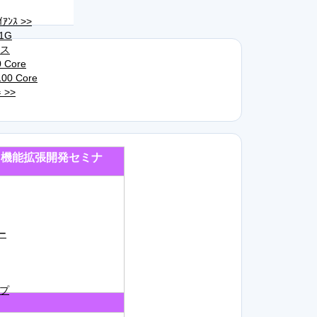
ｱﾝｽ >>
/1G
ラス
 Core
0 Core
 >>
me独自機能拡張開発セミナ
ー
ップ